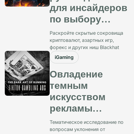
для инсайдеров
по выбору
лучших сетей
Раскройте скрытые сокровища
для рекламы в
криптовалют, азартных игр,
форекс и других ниш Blackhat
черных шляпах
iGaming
Овладение
темным
искусством
рекламы
азартных игр в
Тематическое исследование по
TikTok
вопросам уклонения от