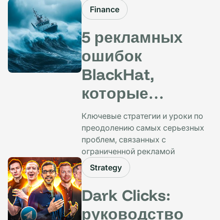
Finance
5 рекламных
ошибок
BlackHat,
которые
обошлись нам в
Ключевые стратегии и уроки по
тысячи
преодолению самых серьезных
проблем, связанных с
долларов (и как
ограниченной рекламой
их избежать)
Strategy
Dark Clicks:
руководство